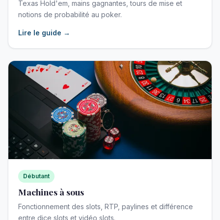
Texas Hold'em, mains gagnantes, tours de mise et
notions de probabilité au poker.
Lire le guide →
Débutant
Machines à sous
Fonctionnement des slots, RTP, paylines et différence
entre dice slots et vidéo slots.