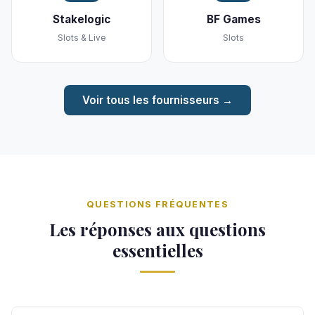
Stakelogic
BF Games
Slots & Live
Slots
Voir tous les fournisseurs →
QUESTIONS FRÉQUENTES
Les réponses aux questions
essentielles