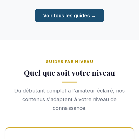
Voir tous les guides →
GUIDES PAR NIVEAU
Quel que soit votre niveau
Du débutant complet à l'amateur éclairé, nos
contenus s'adaptent à votre niveau de
connaissance.