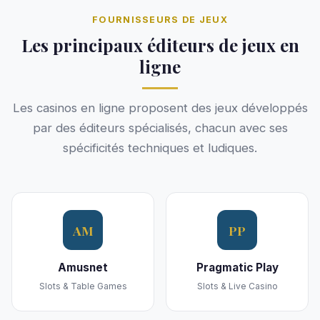
FOURNISSEURS DE JEUX
Les principaux éditeurs de jeux en
ligne
Les casinos en ligne proposent des jeux développés
par des éditeurs spécialisés, chacun avec ses
spécificités techniques et ludiques.
AM
PP
Amusnet
Pragmatic Play
Slots & Table Games
Slots & Live Casino