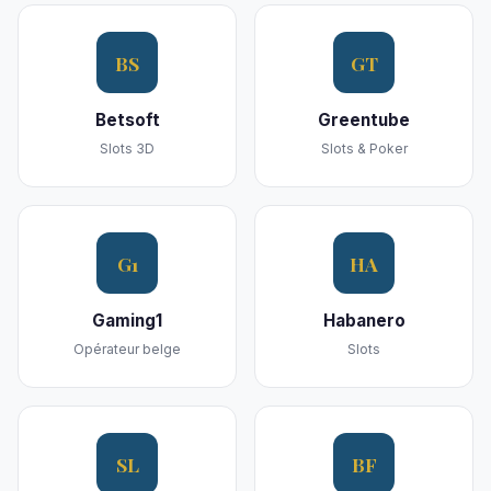
BS
GT
Betsoft
Greentube
Slots 3D
Slots & Poker
G1
HA
Gaming1
Habanero
Opérateur belge
Slots
SL
BF