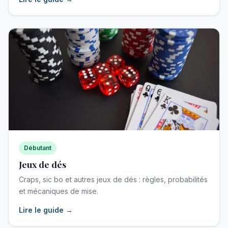
Débutant
Jeux de dés
Craps, sic bo et autres jeux de dés : règles, probabilités
et mécaniques de mise.
Lire le guide →