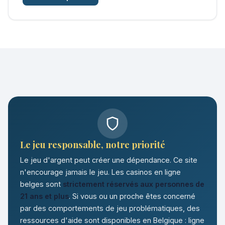
Le jeu responsable, notre priorité
Le jeu d'argent peut créer une dépendance. Ce site
n'encourage jamais le jeu. Les casinos en ligne
belges sont
strictement réservés aux personnes de
21 ans et plus
. Si vous ou un proche êtes concerné
par des comportements de jeu problématiques, des
ressources d'aide sont disponibles en Belgique : ligne