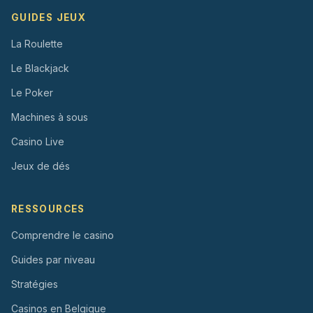
GUIDES JEUX
La Roulette
Le Blackjack
Le Poker
Machines à sous
Casino Live
Jeux de dés
RESSOURCES
Comprendre le casino
Guides par niveau
Stratégies
Casinos en Belgique