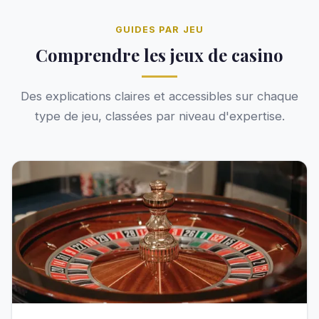
GUIDES PAR JEU
Comprendre les jeux de casino
Des explications claires et accessibles sur chaque
type de jeu, classées par niveau d'expertise.