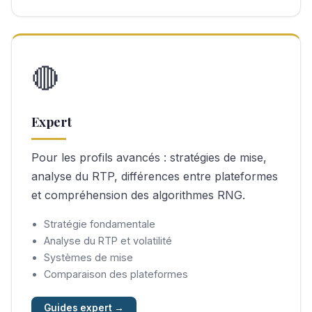
🔴
Expert
Pour les profils avancés : stratégies de mise,
analyse du RTP, différences entre plateformes
et compréhension des algorithmes RNG.
Stratégie fondamentale
Analyse du RTP et volatilité
Systèmes de mise
Comparaison des plateformes
Guides expert →