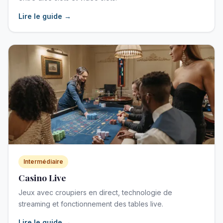
Lire le guide →
Intermédiaire
Casino Live
Jeux avec croupiers en direct, technologie de
streaming et fonctionnement des tables live.
Lire le guide →