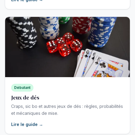
Débutant
Jeux de dés
Craps, sic bo et autres jeux de dés : règles, probabilités
et mécaniques de mise.
Lire le guide →