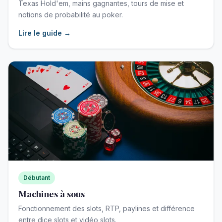
Texas Hold'em, mains gagnantes, tours de mise et
notions de probabilité au poker.
Lire le guide →
Débutant
Machines à sous
Fonctionnement des slots, RTP, paylines et différence
entre dice slots et vidéo slots.