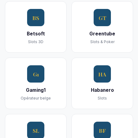
BS
GT
Betsoft
Greentube
Slots 3D
Slots & Poker
G1
HA
Gaming1
Habanero
Opérateur belge
Slots
SL
BF