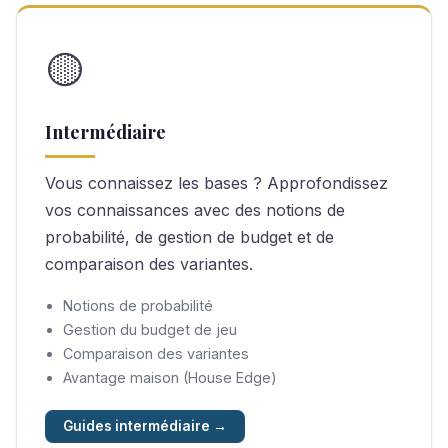
🟡
Intermédiaire
Vous connaissez les bases ? Approfondissez
vos connaissances avec des notions de
probabilité, de gestion de budget et de
comparaison des variantes.
Notions de probabilité
Gestion du budget de jeu
Comparaison des variantes
Avantage maison (House Edge)
Guides intermédiaire →