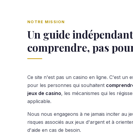
NOTRE MISSION
Un guide indépendant
comprendre, pas pour
Ce site n'est pas un casino en ligne. C'est un 
pour les personnes qui souhaitent
comprendre
jeux de casino
, les mécanismes qui les régisse
applicable.
Nous nous engageons à ne jamais inciter au jeu
risques associés aux jeux d'argent et à orient
d'aide en cas de besoin.