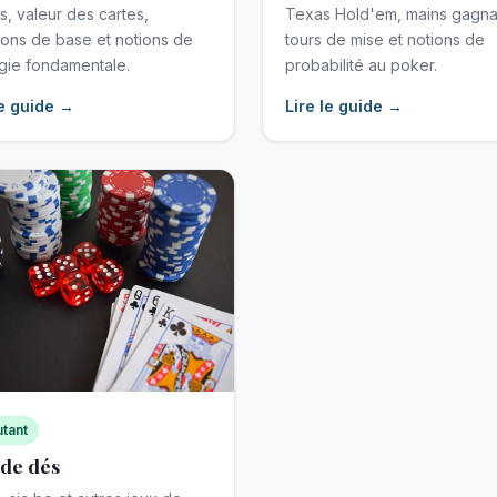
s, valeur des cartes,
Texas Hold'em, mains gagna
ions de base et notions de
tours de mise et notions de
égie fondamentale.
probabilité au poker.
le guide →
Lire le guide →
tant
 de dés