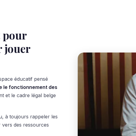
 pour
 jouer
espace éducatif pensé
 le fonctionnement des
nt et le cadre légal belge
, à toujours rappeler les
er vers des ressources