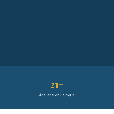
21+
Âge légal en Belgique