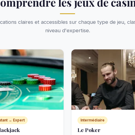
omprendre les jeux de casi
cations claires et accessibles sur chaque type de jeu, cl
niveau d'expertise.
tant → Expert
Intermédiaire
lackjack
Le Poker