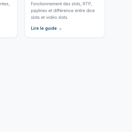
ntes,
Fonctionnement des slots, RTP,
paylines et différence entre dice
slots et vidéo slots.
Lire le guide →