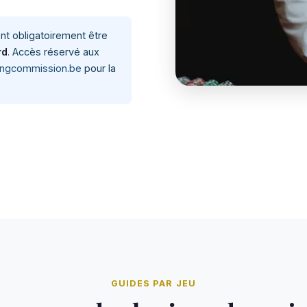
nt obligatoirement être
rd
. Accès réservé aux
ngcommission.be
pour la
GUIDES PAR JEU