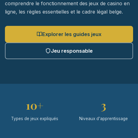
comprendre le fonctionnement des jeux de casino en
ligne, les règles essentielles et le cadre légal belge.
Explorer les guides jeux
Jeu responsable
10+
3
Types de jeux expliqués
Niveaux d'apprentissage