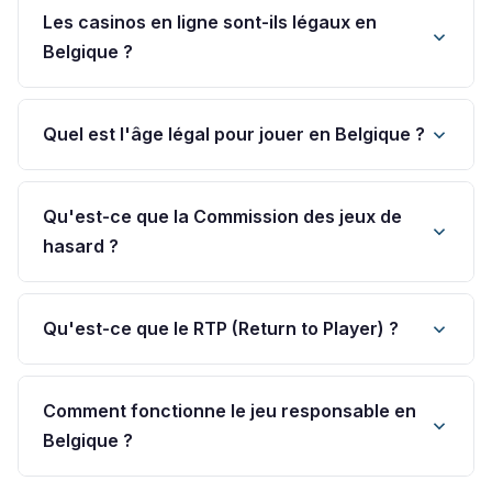
Les casinos en ligne sont-ils légaux en
Belgique ?
Oui, à condition qu'ils soient titulaires d'une licence
délivrée par la Commission des jeux de hasard belge.
Quel est l'âge légal pour jouer en Belgique ?
Les casinos sans licence sont illégaux et non
protégés pour les joueurs belges. Vérifiez toujours la
L'âge légal minimum est de 21 ans en Belgique pour
présence du logo officiel de la Commission sur le
accéder aux casinos et aux jeux de hasard, qu'ils
Qu'est-ce que la Commission des jeux de
site.
soient physiques ou en ligne. Les opérateurs agréés
hasard ?
vérifient obligatoirement l'identité et l'âge lors de
l'inscription.
La Commission des jeux de hasard (CGJ) est
l'autorité belge indépendante chargée de
Qu'est-ce que le RTP (Return to Player) ?
réglementer, surveiller et contrôler l'ensemble des
jeux de hasard en Belgique, qu'ils soient physiques ou
Le RTP est le taux de retour théorique aux joueurs,
en ligne. Elle délivre les licences aux opérateurs
exprimé en pourcentage. Un RTP de 96% signifie
Comment fonctionne le jeu responsable en
légaux.
que pour 100€ misés, le jeu redistribue théoriquement
Belgique ?
96€ sur un très grand nombre de parties. Ce taux est
calculé sur des millions de parties et ne prédit pas les
Les opérateurs belges agréés sont tenus de