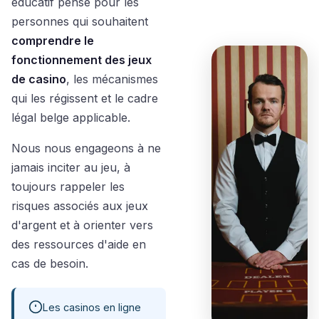
éducatif pensé pour les
personnes qui souhaitent
comprendre le
fonctionnement des jeux
de casino
, les mécanismes
qui les régissent et le cadre
légal belge applicable.
Nous nous engageons à ne
jamais inciter au jeu, à
toujours rappeler les
risques associés aux jeux
d'argent et à orienter vers
des ressources d'aide en
cas de besoin.
Les casinos en ligne