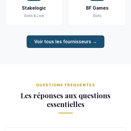
Stakelogic
BF Games
Slots & Live
Slots
Voir tous les fournisseurs →
QUESTIONS FRÉQUENTES
Les réponses aux questions
essentielles