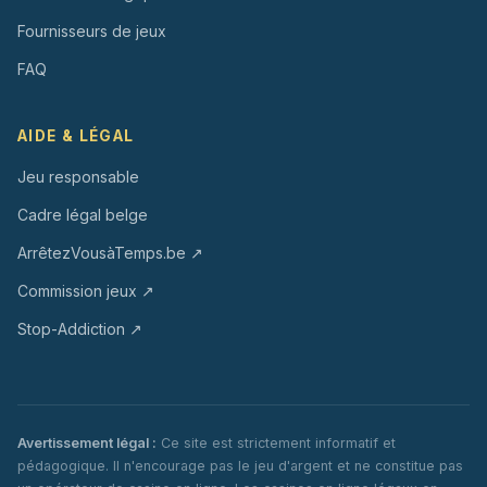
Fournisseurs de jeux
FAQ
AIDE & LÉGAL
Jeu responsable
Cadre légal belge
ArrêtezVousàTemps.be ↗
Commission jeux ↗
Stop-Addiction ↗
Avertissement légal :
Ce site est strictement informatif et
pédagogique. Il n'encourage pas le jeu d'argent et ne constitue pas