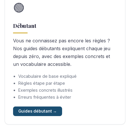
🟢
Débutant
Vous ne connaissez pas encore les règles ?
Nos guides débutants expliquent chaque jeu
depuis zéro, avec des exemples concrets et
un vocabulaire accessible.
Vocabulaire de base expliqué
Règles étape par étape
Exemples concrets illustrés
Erreurs fréquentes à éviter
Guides débutant →