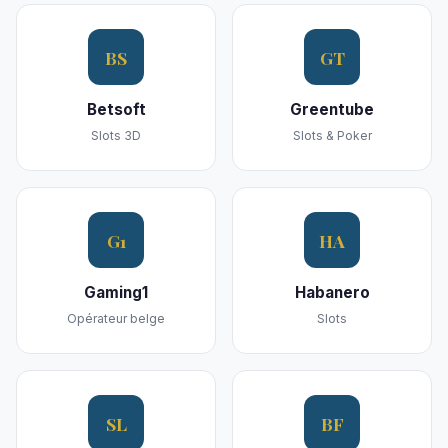
BS
GT
Betsoft
Greentube
Slots 3D
Slots & Poker
G1
HA
Gaming1
Habanero
Opérateur belge
Slots
SL
BF