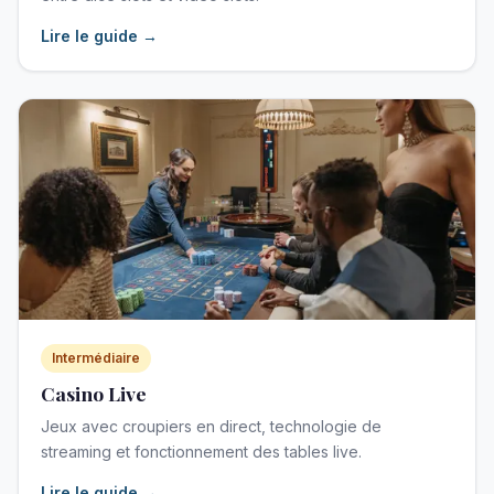
Lire le guide →
Intermédiaire
Casino Live
Jeux avec croupiers en direct, technologie de
streaming et fonctionnement des tables live.
Lire le guide →