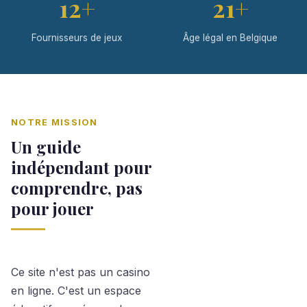
12+
21+
Fournisseurs de jeux
Âge légal en Belgique
NOTRE MISSION
Un guide
indépendant pour
comprendre, pas
pour jouer
Ce site n'est pas un casino
en ligne. C'est un espace