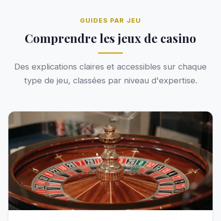
GUIDES PAR JEU
Comprendre les jeux de casino
Des explications claires et accessibles sur chaque
type de jeu, classées par niveau d'expertise.