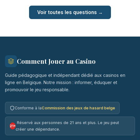
résultats individuels.
proposer des outils de jeu responsable : limites de
Voir toutes les questions →
dépôt, d'enjeu et de perte, auto-exclusion via le
système national EPIS, délais de réflexion. Ces
mesures sont obligatoires selon la loi belge.
Comment Jouer au Casino
Guide pédagogique et indépendant dédié aux casinos en
ligne en Belgique. Notre mission : informer, éduquer et
promouvoir le jeu responsable.
Conforme à la
Commission des jeux de hasard belge
Réservé aux personnes de 21 ans et plus. Le jeu peut
21+
créer une dépendance.