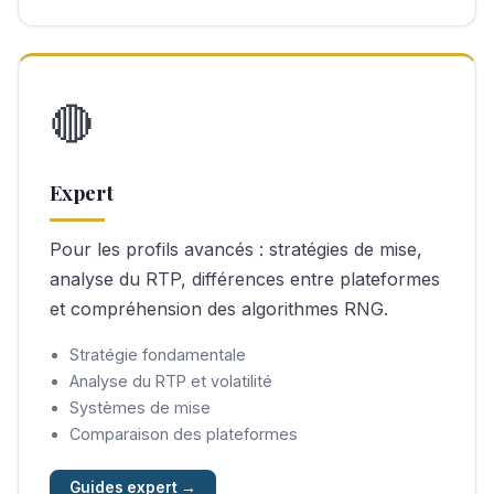
🔴
Expert
Pour les profils avancés : stratégies de mise,
analyse du RTP, différences entre plateformes
et compréhension des algorithmes RNG.
Stratégie fondamentale
Analyse du RTP et volatilité
Systèmes de mise
Comparaison des plateformes
Guides expert →