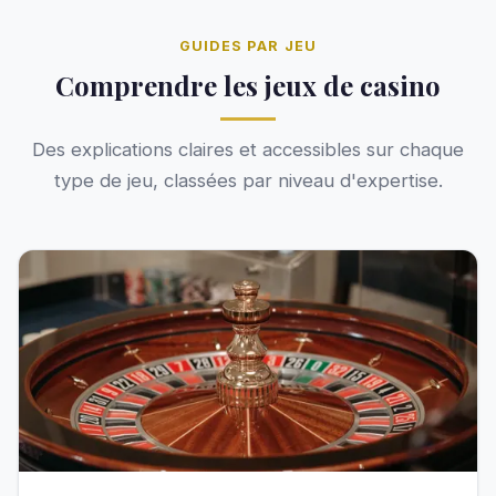
GUIDES PAR JEU
Comprendre les jeux de casino
Des explications claires et accessibles sur chaque
type de jeu, classées par niveau d'expertise.