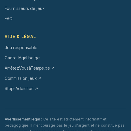
Fournisseurs de jeux
FAQ
AIDE & LÉGAL
Jeu responsable
Cadre légal belge
ArrêtezVousàTemps.be ↗
Commission jeux ↗
Stop-Addiction ↗
Avertissement légal :
Ce site est strictement informatif et
pédagogique. Il n'encourage pas le jeu d'argent et ne constitue pas