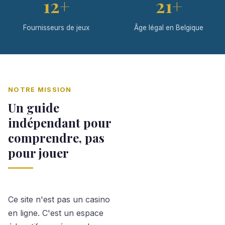
12+
21+
Fournisseurs de jeux
Âge légal en Belgique
NOTRE MISSION
Un guide
indépendant pour
comprendre, pas
pour jouer
Ce site n'est pas un casino
en ligne. C'est un espace