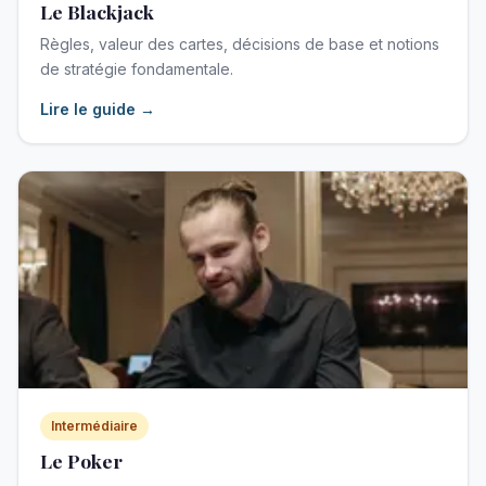
Le Blackjack
Règles, valeur des cartes, décisions de base et notions
de stratégie fondamentale.
Lire le guide →
Intermédiaire
Le Poker