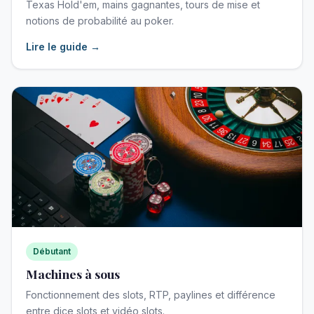
Texas Hold'em, mains gagnantes, tours de mise et
notions de probabilité au poker.
Lire le guide →
Débutant
Machines à sous
Fonctionnement des slots, RTP, paylines et différence
entre dice slots et vidéo slots.