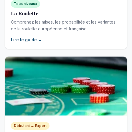
Tous niveaux
La Roulette
Comprenez les mises, les probabilités et les variantes
de la roulette européenne et française.
Lire le guide →
Débutant → Expert