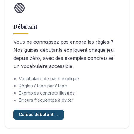
🟢
Débutant
Vous ne connaissez pas encore les règles ?
Nos guides débutants expliquent chaque jeu
depuis zéro, avec des exemples concrets et
un vocabulaire accessible.
Vocabulaire de base expliqué
Règles étape par étape
Exemples concrets illustrés
Erreurs fréquentes à éviter
Guides débutant →