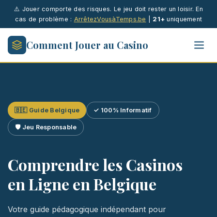
⚠️ Jouer comporte des risques. Le jeu doit rester un loisir. En
cas de problème :
ArrêtezVousàTemps.be
|
21+
uniquement
Comment Jouer au Casino
🇧🇪 Guide Belgique
✓ 100% Informatif
🛡️ Jeu Responsable
Comprendre les Casinos
en Ligne en Belgique
Votre guide pédagogique indépendant pour