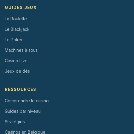
GUIDES JEUX
La Roulette
Le Blackjack
Le Poker
Machines à sous
Casino Live
Jeux de dés
RESSOURCES
Comprendre le casino
Guides par niveau
Stratégies
Casinos en Belgique