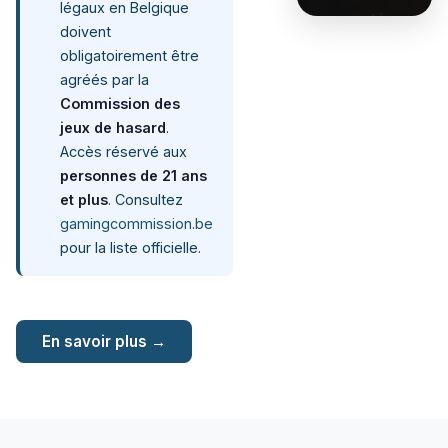
légaux en Belgique
doivent
obligatoirement être
agréés par la
Commission des
jeux de hasard
.
Accès réservé aux
personnes de 21 ans
et plus
. Consultez
gamingcommission.be
pour la liste officielle.
En savoir plus →